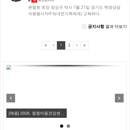
최고관리자
M
본협회 회장 방성규 박사 7월 27일 경기도 학생상담
자원봉사자IFS(내면가족체계) 교육하다.
공지사항
결과 더보기
1
2
Previous
Next
[채용] 2026. 청청마음건강센…
강