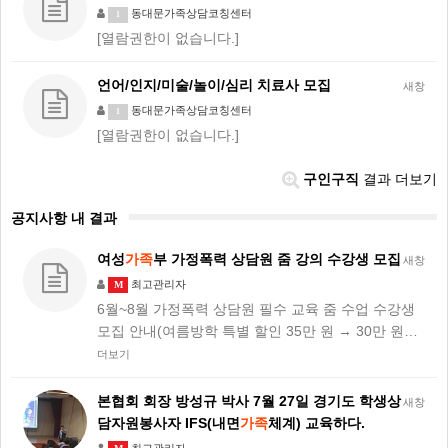
동대문가족상담코칭센터
1
[열람권한이 없습니다.]
언어/인지/미술/놀이/심리 치료사 모집
새창
동대문가족상담코칭센터
1
[열람권한이 없습니다.]
구인구직
결과 더보기
공지사항 내 결과
여성
가족
부 가정폭력 상담원 줌 강의 수강생 모집
새창
최고관리자
M
6월~8월 가정폭력 상담원 필수 교육 줌 수업 수강생
모집 안내(여름방학 특별 할인 35만 원 → 30만 원…
더보기
본협회 회장 방성규 박사 7월 27일 경기도 학생상
새창
담자원봉사자 IFS(내면
가족
체계) 교육하다.