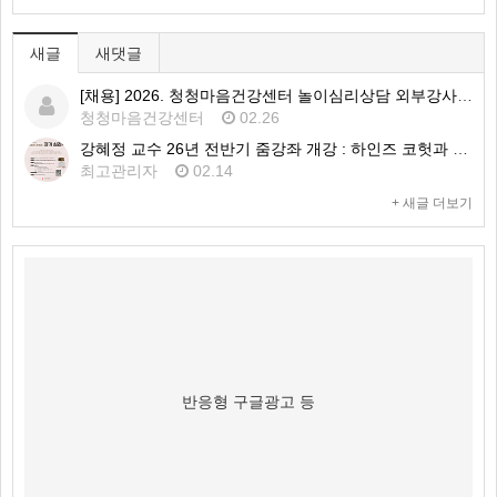
새글
새댓글
[채용] 2026. 청청마음건강센터 놀이심리상담 외부강사 1차 공개채용 공고
청청마음건강센터
02.26
강혜정 교수 26년 전반기 줌강좌 개강 : 하인즈 코헛과 자기심리학
최고관리자
02.14
+ 새글 더보기
반응형 구글광고 등