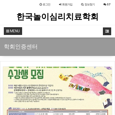
로그인
회원
가입
정보찾기
57
한국놀이심리치료학회
MENU
학회인증센터