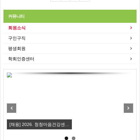
커뮤니티
회원소식
구인구직
평생회원
학회인증센터
Previous
Next
[채용] 2026. 청청마음건강센…
강