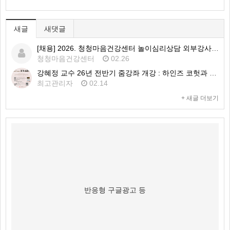
새글
새댓글
[채용] 2026. 청청마음건강센터 놀이심리상담 외부강사 1차 공개채용 공고
청청마음건강센터
02.26
강혜정 교수 26년 전반기 줌강좌 개강 : 하인즈 코헛과 자기심리학
최고관리자
02.14
+ 새글 더보기
반응형 구글광고 등