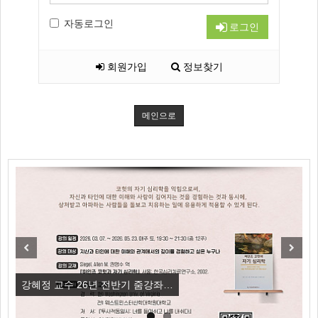
자동로그인
로그인
회원가입
정보찾기
메인으로
Previous
Next
강혜정 교수 26년 전반기 줌강좌…
[