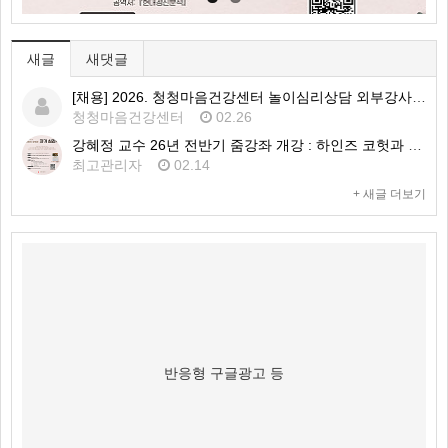
새글
새댓글
[채용] 2026. 청청마음건강센터 놀이심리상담 외부강사 1차 공개채용 공고
청청마음건강센터
02.26
강혜정 교수 26년 전반기 줌강좌 개강 : 하인즈 코헛과 자기심리학
최고관리자
02.14
+ 새글 더보기
반응형 구글광고 등