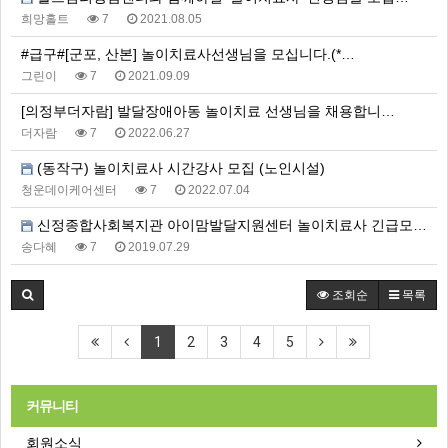
희망홀트
7
2021.08.05
#급구#[군포, 산본] 놀이치료사선생님을 모십니다.(*…
그린이
7
2021.09.09
[의정부더자람] 발달장애아동 놀이치료 선생님을 채용합니…
더자람
7
2022.06.27
(동작구) 놀이치료사 시간강사 모집 (노인시설)
청운데이케어센터
7
2022.07.04
신정종합사회복지관 아이맘발달지원센터 놀이치료사 긴급모집…
송다혜
7
2019.07.29
조회순
목록
1
2
3
4
5
커뮤니티
회원소식