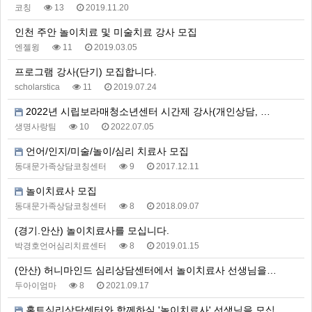
코칭
13
2019.11.20
인천 주안 놀이치료 및 미술치료 강사 모집
엔젤윙
11
2019.03.05
프로그램 강사(단기) 모집합니다.
scholarstica
11
2019.07.24
2022년 시립보라매청소년센터 시간제 강사(개인상담, …
생명사랑팀
10
2022.07.05
언어/인지/미술/놀이/심리 치료사 모집
동대문가족상담코칭센터
9
2017.12.11
놀이치료사 모집
동대문가족상담코칭센터
8
2018.09.07
(경기.안산) 놀이치료사를 모십니다.
박경호언어심리치료센터
8
2019.01.15
(안산) 허니마인드 심리상담센터에서 놀이치료사 선생님을…
두아이엄마
8
2021.09.17
홀트심리상담센터와 함께하실 '놀이치료사' 선생님을 모십…