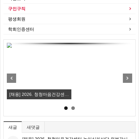
구인구직
평생회원
학회인증센터
Previous
Next
[채용] 2026. 청청마음건강센…
강
새글
새댓글